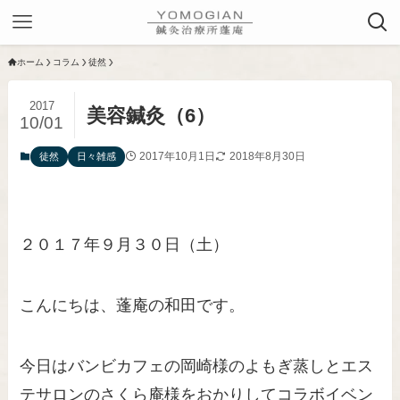
ホーム
コラム
徒然
2017
美容鍼灸（6）
10/01
2017年10月1日
2018年8月30日
徒然
日々雑感
２０１７年９月３０日（土）
こんにちは、蓬庵の和田です。
今日はバンビカフェの岡崎様のよもぎ蒸しとエス
テサロンのさくら庵様をおかりしてコラボイベン