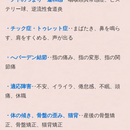
テリー球、逆流性食道炎
・チック症・トゥレット症
‥まばたき、鼻を鳴ら
す、肩をすくめる、声が出る
・へバーデン結節
‥指の痛み、指の変形、指の関
節痛
・適応障害
‥不安、イライラ、倦怠感、不眠、頭
痛、休職
・体の傾き、骨盤の歪み、猫背
‥産後の骨盤矯
正、骨盤矯正、猫背矯正