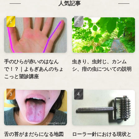
人気記事
手のひらが赤いのはなん
虫きり、虫封じ、カンム
で！？｜よもぎあんのちょ
シ、疳の虫についての説明
こっと望診講座
舌の苔がまだらになる地図
ローラー針における現状と