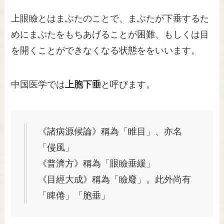
上眼瞼とはまぶたのことで、まぶたが下垂するた
めにまぶたをもちあげることが困難、もしくは目
を開くことができなくなる状態ををいいます。
中国医学では
上胞下垂
と呼びます。
《諸病源候論》稱為「睢目」、亦名
「侵風」
《普濟方》稱為「眼瞼垂緩」
《目經大成》稱為「瞼廢」。此外尚有
「睥倦」「胞垂」