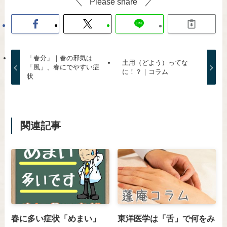
Please share
「春分」｜春の邪気は
土用（どよう）ってな
「風」、春にでやすい症
に！？｜コラム
状
関連記事
春に多い症状「めまい」
東洋医学は「舌」で何をみ