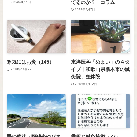
てるのか？｜コラム
2024年3月18日
2019年2月7日
寒気にはお灸（145）
東洋医学「めまい」の４タ
イプ｜和歌山県橋本市の鍼
2018年10月22日
灸院、整体院
2018年1月12日
手の症状（腱鞘炎やバネ
骨折と鍼灸施術（22）