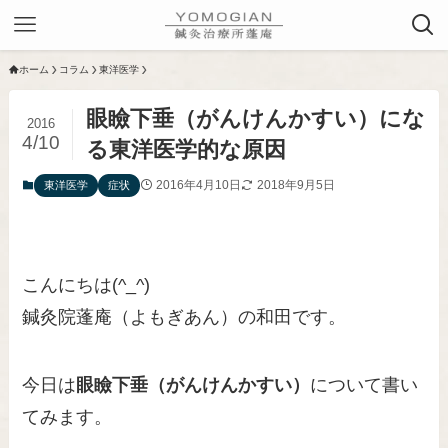
ホーム
コラム
東洋医学
眼瞼下垂（がんけんかすい）にな
2016
4/10
る東洋医学的な原因
2016年4月10日
2018年9月5日
東洋医学
症状
こんにちは(^_^)
鍼灸院蓬庵（よもぎあん）の和田です。
今日は
眼瞼下垂（がんけんかすい）
について書い
てみます。